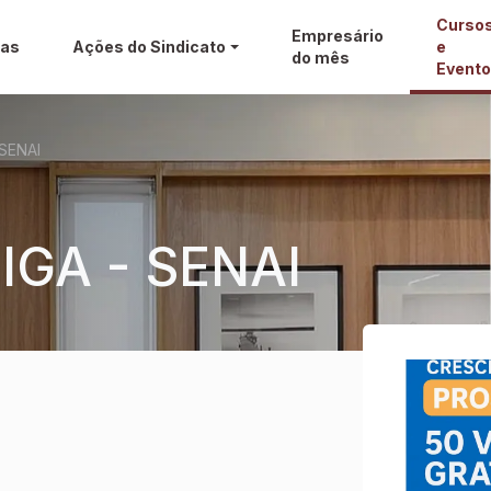
Curso
Empresário
ias
Ações do Sindicato
e
do mês
Event
 SENAI
IGA - SENAI