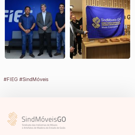
NAIA6076
NAIA6048
Sindicato
#FIEG
#SindMóveis